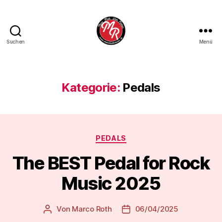
Suchen
Menü
Marco
Roth
Music
Kategorie:
Pedals
Kategorien
PEDALS
The BEST Pedal for Rock
Music 2025
Von
Marco Roth
06/04/2025
Beitragsautor
Veröffentlichungsdatum