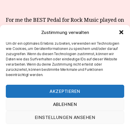
For me the BEST Pedal for Rock Music played on
guitar is still the ZVEX Box of Rock. It‘s an
Zustimmung verwalten
absolut legend!
Um dir ein optimales Erlebnis zu bieten, verwenden wir Technologien
There are so much pedals out there. But if you
wie Cookies, um Geräteinformationen zu speichern und/oder darauf
zuzugreifen. Wenn du diesen Technologien zustimmst, können wir
have a clean amp and you put the Box of Rock in
Daten wie das Surfverhalten oder eindeutige IDs auf dieser Website
front of it… it‘s INSTANT joy
verarbeiten. Wenn du deine Zustimmung nicht erteilst oder
zurückziehst, können bestimmte Merkmale und Funktionen
beeinträchtigt werden.
AKZEPTIEREN
ABLEHNEN
EINSTELLUNGEN ANSEHEN
© 2026
Marco Roth Music
Nach oben
↑
IMPRESSUM & DATENSCHUTZ