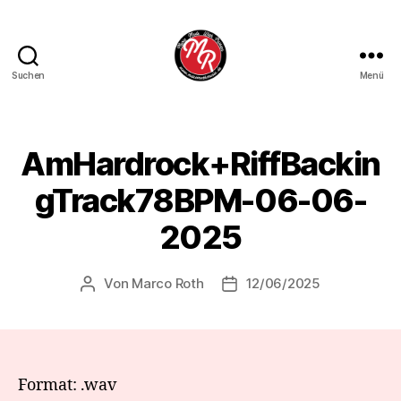
Suchen
Menü
Marco
Roth
Music
AmHardrock+RiffBackin
gTrack78BPM-06-06-
2025
Von
Marco Roth
12/06/2025
Beitragsautor
Veröffentlichungsdatum
Format: .wav