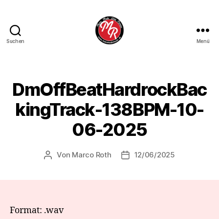
Suchen
Menü
Marco
Roth
Music
DmOffBeatHardrockBac
kingTrack-138BPM-10-
06-2025
Von
Marco Roth
12/06/2025
Beitragsautor
Veröffentlichungsdatum
Format: .wav