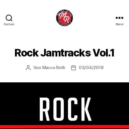
Suchen
Menü
Marco
Roth
Music
Rock Jamtracks Vol.1
Von
Marco Roth
03/04/2018
Beitragsautor
Veröffentlichungsdatum