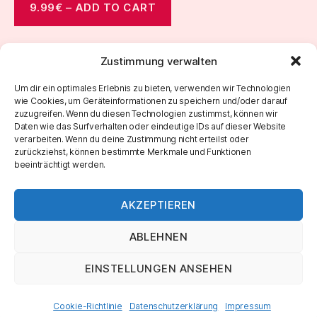
9.99€ – ADD TO CART
Zustimmung verwalten
←
Sunday Morning Jam 53 Jamtrack
Um dir ein optimales Erlebnis zu bieten, verwenden wir Technologien
wie Cookies, um Geräteinformationen zu speichern und/oder darauf
→
Rock Jamtracks Vol.2
zuzugreifen. Wenn du diesen Technologien zustimmst, können wir
Daten wie das Surfverhalten oder eindeutige IDs auf dieser Website
verarbeiten. Wenn du deine Zustimmung nicht erteilst oder
zurückziehst, können bestimmte Merkmale und Funktionen
beeinträchtigt werden.
AKZEPTIEREN
ABLEHNEN
EINSTELLUNGEN ANSEHEN
© 2026
Marco Roth Music
Nach oben
↑
IMPRESSUM & DATENSCHUTZ
Cookie-Richtlinie
Datenschutzerklärung
Impressum