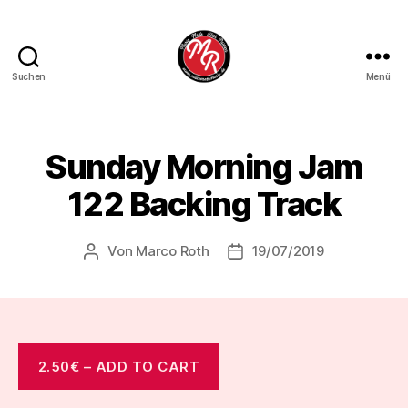
Suchen
Menü
Marco
Roth
Music
Sunday Morning Jam
122 Backing Track
Von
Marco Roth
19/07/2019
Beitragsautor
Veröffentlichungsdatum
2.50€ – ADD TO CART