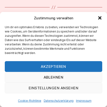
←
Hard Rock Jam Backing Track
Zustimmung verwalten
→
Sunday Morning Jam 123 Backing Track
Um dir ein optimales Erlebnis zu bieten, verwenden wir Technologien
wie Cookies, um Geräteinformationen zu speichern und/oder darauf
zuzugreifen. Wenn du diesen Technologien zustimmst, können wir
Daten wie das Surfverhalten oder eindeutige IDs auf dieser Website
verarbeiten. Wenn du deine Zustimmung nicht erteilst oder
zurückziehst, können bestimmte Merkmale und Funktionen
beeinträchtigt werden.
AKZEPTIEREN
ABLEHNEN
© 2026
Marco Roth Music
Nach oben
↑
IMPRESSUM & DATENSCHUTZ
EINSTELLUNGEN ANSEHEN
Cookie-Richtlinie
Datenschutzerklärung
Impressum