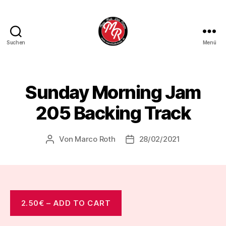
Suchen
Menü
Marco
Roth
Music
Sunday Morning Jam
205 Backing Track
Von
Marco Roth
28/02/2021
Beitragsautor
Veröffentlichungsdatum
2.50€ – ADD TO CART