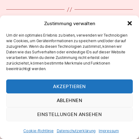
←
Sunday Morning Jam 190 Backing Track
Zustimmung verwalten
→
Sunday Morning Jam 196 (Sing it) Backing
Um dir ein optimales Erlebnis zu bieten, verwenden wir Technologien
Track
wie Cookies, um Geräteinformationen zu speichern und/oder darauf
zuzugreifen. Wenn du diesen Technologien zustimmst, können wir
Daten wie das Surfverhalten oder eindeutige IDs auf dieser Website
verarbeiten. Wenn du deine Zustimmung nicht erteilst oder
zurückziehst, können bestimmte Merkmale und Funktionen
beeinträchtigt werden.
AKZEPTIEREN
ABLEHNEN
© 2026
Marco Roth Music
Nach oben
↑
EINSTELLUNGEN ANSEHEN
IMPRESSUM & DATENSCHUTZ
Cookie-Richtlinie
Datenschutzerklärung
Impressum