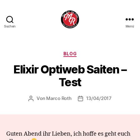
Suchen
Menü
Marco
Roth
Music
Kategorien
BLOG
Elixir Optiweb Saiten –
Test
Von
Marco Roth
13/04/2017
Beitragsautor
Veröffentlichungsdatum
Guten Abend ihr Lieben, ich hoffe es geht euch