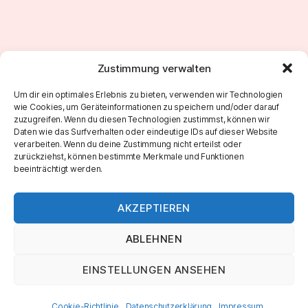
Zustimmung verwalten
←
Sunday Morning Jam 4
Um dir ein optimales Erlebnis zu bieten, verwenden wir Technologien
wie Cookies, um Geräteinformationen zu speichern und/oder darauf
→
Sunday Morning Jam 5 – Frohe Ostern
zuzugreifen. Wenn du diesen Technologien zustimmst, können wir
Daten wie das Surfverhalten oder eindeutige IDs auf dieser Website
verarbeiten. Wenn du deine Zustimmung nicht erteilst oder
zurückziehst, können bestimmte Merkmale und Funktionen
beeinträchtigt werden.
AKZEPTIEREN
ABLEHNEN
EINSTELLUNGEN ANSEHEN
© 2026
Marco Roth Music
Nach oben
↑
IMPRESSUM & DATENSCHUTZ
Cookie-Richtlinie
Datenschutzerklärung
Impressum