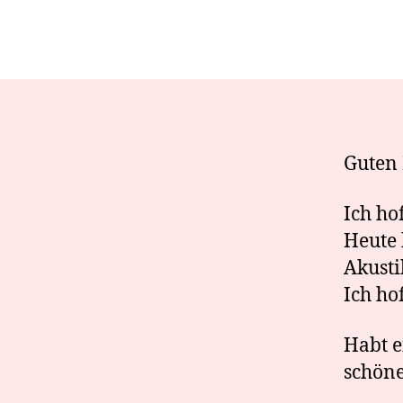
Guten 
Ich ho
Heute 
Akusti
Ich hof
Habt 
schön