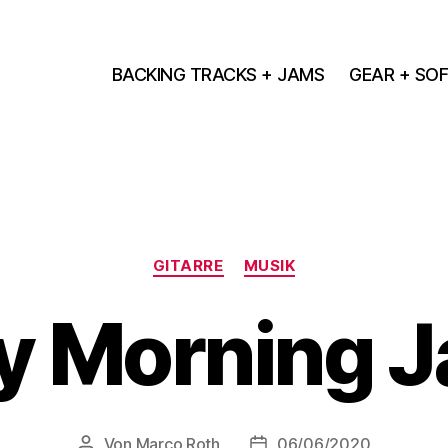
BACKING TRACKS + JAMS
GEAR + SO
Kategorien
GITARRE
MUSIK
y Morning J
Von
Marco Roth
06/06/2020
Beitragsautor
Veröffentlichungsdatum