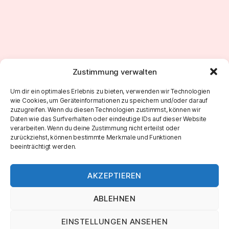
Zustimmung verwalten
←
Sunday Morning Jam 172
Um dir ein optimales Erlebnis zu bieten, verwenden wir Technologien
wie Cookies, um Geräteinformationen zu speichern und/oder darauf
→
Sunday Morning Jam 174
zuzugreifen. Wenn du diesen Technologien zustimmst, können wir
Daten wie das Surfverhalten oder eindeutige IDs auf dieser Website
verarbeiten. Wenn du deine Zustimmung nicht erteilst oder
zurückziehst, können bestimmte Merkmale und Funktionen
beeinträchtigt werden.
AKZEPTIEREN
ABLEHNEN
EINSTELLUNGEN ANSEHEN
© 2026
Marco Roth Music
Nach oben
↑