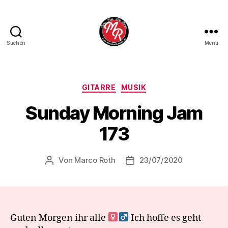
Suchen
Menü
Marco
Roth
Music
Kategorien
GITARRE
MUSIK
Sunday Morning Jam
173
Von
Marco Roth
23/07/2020
Beitragsautor
Veröffentlichungsdatum
Guten Morgen ihr alle ‍
Ich hoffe es geht