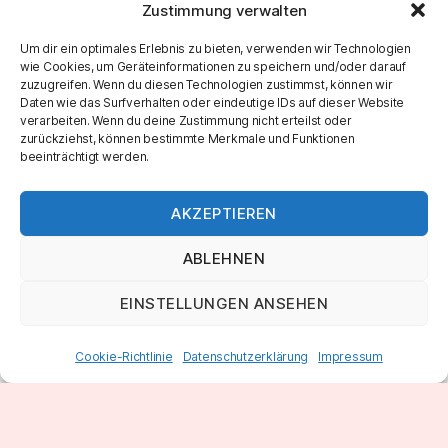
Zustimmung verwalten
Sunday morning jam
,
sundaymorningjam
Schlagwörter
Um dir ein optimales Erlebnis zu bieten, verwenden wir Technologien
wie Cookies, um Geräteinformationen zu speichern und/oder darauf
zuzugreifen. Wenn du diesen Technologien zustimmst, können wir
Daten wie das Surfverhalten oder eindeutige IDs auf dieser Website
verarbeiten. Wenn du deine Zustimmung nicht erteilst oder
←
Sunday Morning Jam 176
zurückziehst, können bestimmte Merkmale und Funktionen
→
Sunday Morning Jam 178
beeinträchtigt werden.
AKZEPTIEREN
ABLEHNEN
EINSTELLUNGEN ANSEHEN
Cookie-Richtlinie
Datenschutzerklärung
Impressum
© 2026
Marco Roth Music
Nach oben
↑
IMPRESSUM & DATENSCHUTZ