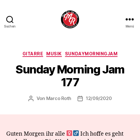
Suchen
Menü
Marco
Roth
Music
Kategorien
GITARRE
MUSIK
SUNDAYMORNINGJAM
Sunday Morning Jam
177
Von
Marco Roth
12/09/2020
Beitragsautor
Veröffentlichungsdatum
Guten Morgen ihr alle ‍
Ich hoffe es geht