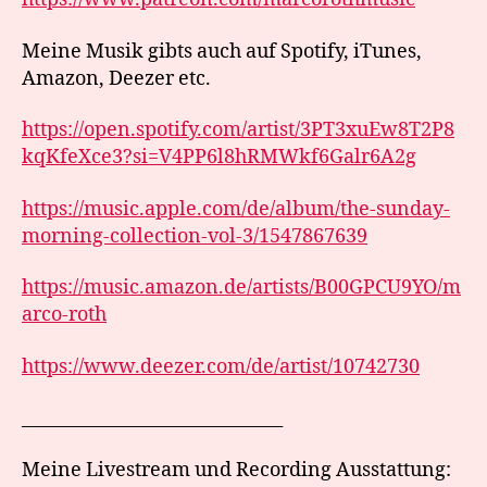
Meine Musik gibts auch auf Spotify, iTunes,
Amazon, Deezer etc.
https://open.spotify.com/artist/3PT3xuEw8T2P8
kqKfeXce3?si=V4PP6l8hRMWkf6Galr6A2g
https://music.apple.com/de/album/the-sunday-
morning-collection-vol-3/1547867639
https://music.amazon.de/artists/B00GPCU9YO/m
arco-roth
https://www.deezer.com/de/artist/10742730
______________________________
Meine Livestream und Recording Ausstattung: