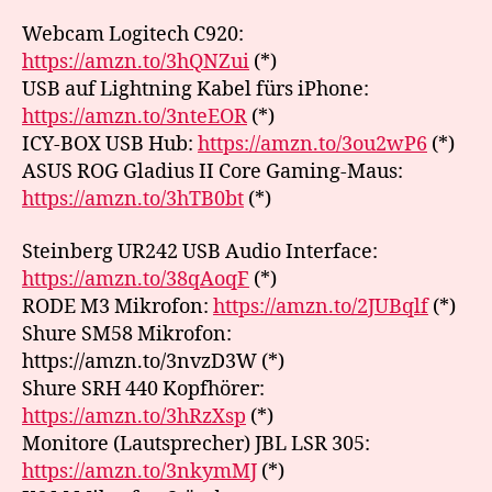
Webcam Logitech C920:
https://amzn.to/3hQNZui
(*)
USB auf Lightning Kabel fürs iPhone:
https://amzn.to/3nteEOR
(*)
ICY-BOX USB Hub:
https://amzn.to/3ou2wP6
(*)
ASUS ROG Gladius II Core Gaming-Maus:
https://amzn.to/3hTB0bt
(*)
Steinberg UR242 USB Audio Interface:
https://amzn.to/38qAoqF
(*)
RODE M3 Mikrofon:
https://amzn.to/2JUBqlf
(*)
Shure SM58 Mikrofon:
https://amzn.to/3nvzD3W (*)
Shure SRH 440 Kopfhörer:
https://amzn.to/3hRzXsp
(*)
Monitore (Lautsprecher) JBL LSR 305:
https://amzn.to/3nkymMJ
(*)