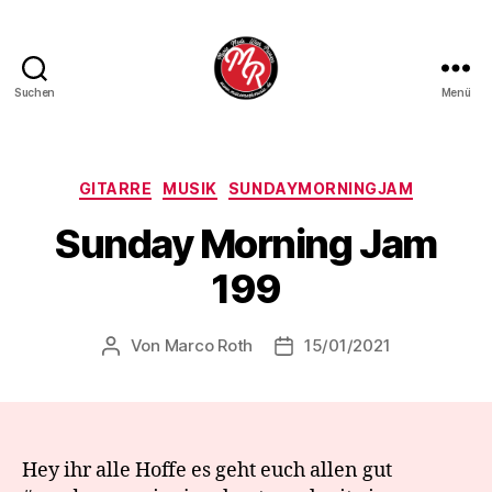
Suchen
Menü
Marco
Roth
Music
Kategorien
GITARRE
MUSIK
SUNDAYMORNINGJAM
Sunday Morning Jam
199
Von
Marco Roth
15/01/2021
Beitragsautor
Veröffentlichungsdatum
Hey ihr alle Hoffe es geht euch allen gut