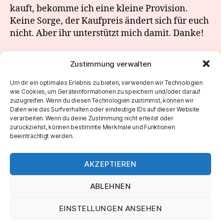
kauft, bekomme ich eine kleine Provision.
Keine Sorge, der Kaufpreis ändert sich für euch
nicht. Aber ihr unterstützt mich damit. Danke!
Zustimmung verwalten
←
Sunday Morning Jam 20
Um dir ein optimales Erlebnis zu bieten, verwenden wir Technologien
wie Cookies, um Geräteinformationen zu speichern und/oder darauf
→
Sunday Morning Jam 22
zuzugreifen. Wenn du diesen Technologien zustimmst, können wir
Daten wie das Surfverhalten oder eindeutige IDs auf dieser Website
verarbeiten. Wenn du deine Zustimmung nicht erteilst oder
zurückziehst, können bestimmte Merkmale und Funktionen
beeinträchtigt werden.
AKZEPTIEREN
ABLEHNEN
EINSTELLUNGEN ANSEHEN
© 2026
Marco Roth Music
Nach oben
↑