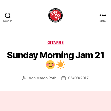
Suchen
Menü
Marco
Roth
Music
Kategorien
GITARRE
Sunday Morning Jam 21
Von
Marco Roth
06/08/2017
Beitragsautor
Veröffentlichungsdatum