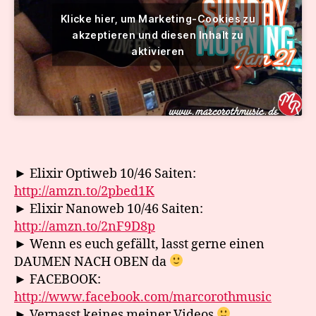
Klicke hier, um Marketing-Cookies zu
akzeptieren und diesen Inhalt zu
aktivieren
► Elixir Optiweb 10/46 Saiten:
http://amzn.to/2pbed1K
► Elixir Nanoweb 10/46 Saiten:
http://amzn.to/2nF9D8p
► Wenn es euch gefällt, lasst gerne einen
DAUMEN NACH OBEN da
► FACEBOOK:
http://www.facebook.com/marcorothmusic
► Verpasst keines meiner Videos