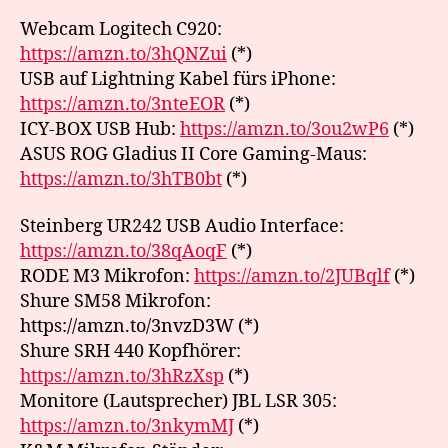
Webcam Logitech C920:
https://amzn.to/3hQNZui
(*)
USB auf Lightning Kabel fürs iPhone:
https://amzn.to/3nteEOR
(*)
ICY-BOX USB Hub:
https://amzn.to/3ou2wP6
(*)
ASUS ROG Gladius II Core Gaming-Maus:
https://amzn.to/3hTB0bt
(*)
Steinberg UR242 USB Audio Interface:
https://amzn.to/38qAoqF
(*)
RODE M3 Mikrofon:
https://amzn.to/2JUBqlf
(*)
Shure SM58 Mikrofon:
https://amzn.to/3nvzD3W (*)
Shure SRH 440 Kopfhörer:
https://amzn.to/3hRzXsp
(*)
Monitore (Lautsprecher) JBL LSR 305:
https://amzn.to/3nkymMJ
(*)