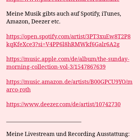
Meine Musik gibts auch auf Spotify, iTunes,
Amazon, Deezer etc.
https://open.spotify.com/artist/3PT3xuEw8T2P8
kqKfeXce3?si=V4PP6l8hRMWkf6Galr6A2g
https://music.apple.com/de/album/the-sunday-
morning-collection-vol-3/1547867639
https://music.amazon.de/artists/B00GPCU9YO/m
arco-roth
https://www.deezer.com/de/artist/10742730
______________________________
Meine Livestream und Recording Ausstattung: