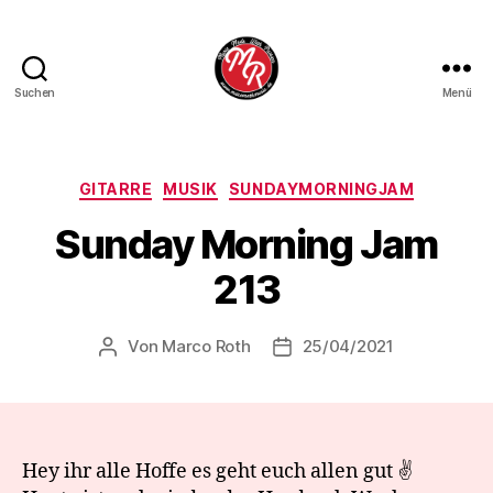
Suchen
Menü
Marco
Roth
Music
Kategorien
GITARRE
MUSIK
SUNDAYMORNINGJAM
Sunday Morning Jam
213
Von
Marco Roth
25/04/2021
Beitragsautor
Veröffentlichungsdatum
Hey ihr alle Hoffe es geht euch allen gut ✌️