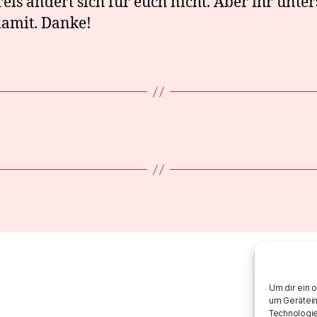
eis ändert sich für euch nicht. Aber ihr unter
amit. Danke!
Um dir ein 
um Gerätein
Technologie