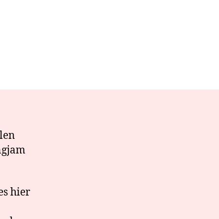
llen
ngjam
es hier