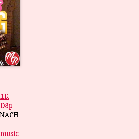
d1K
9D8p
N NACH
hmusic