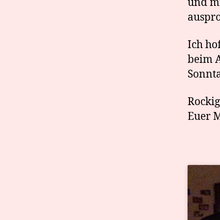
und mi
auspr
Ich ho
beim 
Sonnt
Rocki
Euer 