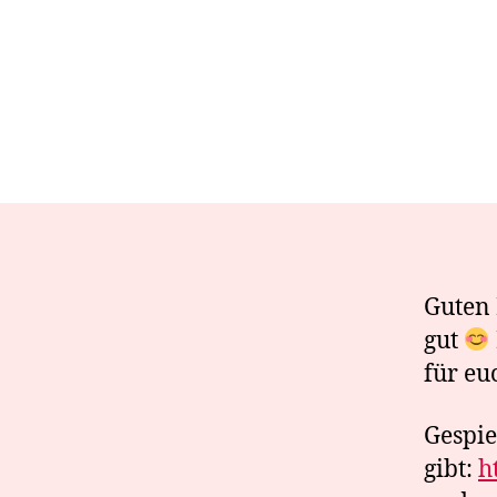
Guten 
gut
für eu
Gespie
gibt:
h