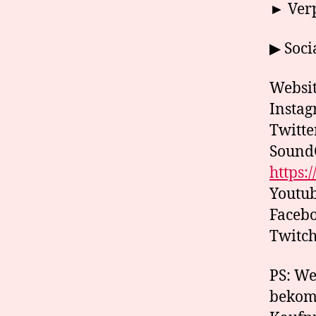
► Verp
▶ Soci
Websi
Insta
Twitte
Sound
https
Youtu
Faceb
Twitc
PS: We
bekomm