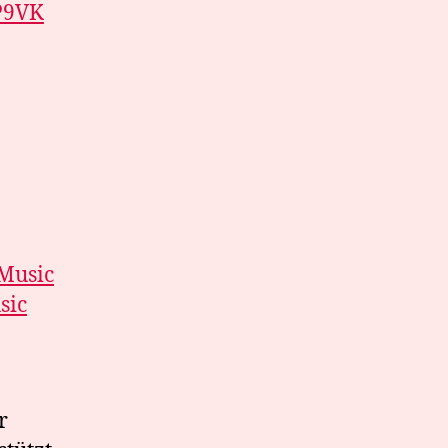
9P9VK
Music
sic
r