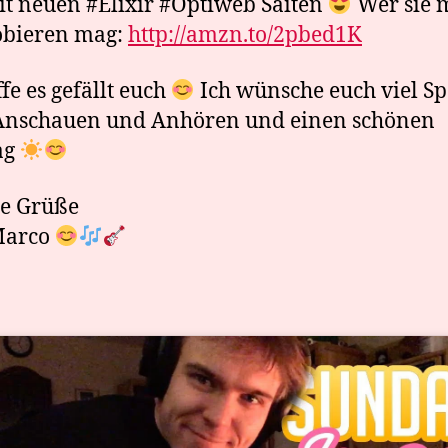
t neuen #Elixir #Optiweb Saiten
Wer sie 
obieren mag:
http://amzn.to/2pbed1K
ffe es gefällt euch
Ich wünsche euch viel S
Anschauen und Anhören und einen schönen
ag
ge Grüße
Marco