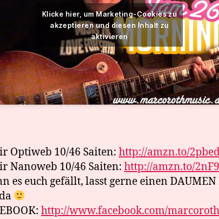
Klicke hier, um Marketing-Cookies zu
akzeptieren und diesen Inhalt zu
aktivieren
ir Optiweb 10/46 Saiten:
http://amzn.to/2pbe
ir Nanoweb 10/46 Saiten:
http://amzn.to/2nF
 es euch gefällt, lasst gerne einen DAUME
 da
CEBOOK:
http://www.facebook.com/marcorot