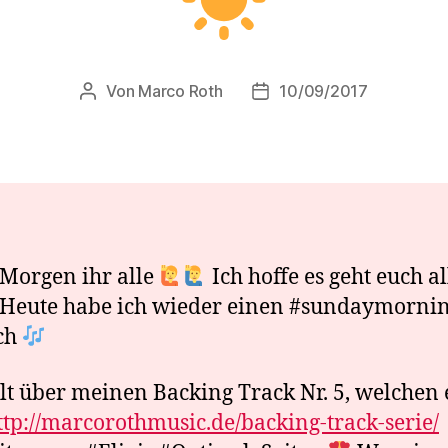
Von
Marco Roth
10/09/2017
Beitragsautor
Veröffentlichungsdatum
Morgen ihr alle
Ich hoffe es geht euch a
Heute habe ich wieder einen #sundaymorni
ch
lt über meinen Backing Track Nr. 5, welchen 
ttp://marcorothmusic.de/backing-track-serie/