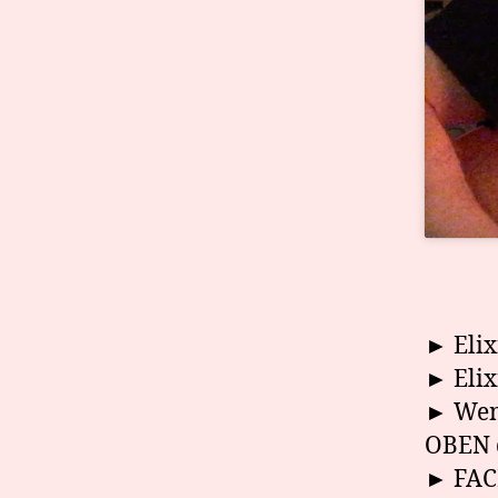
► Elix
► Elix
► Wenn
OBEN
► FA