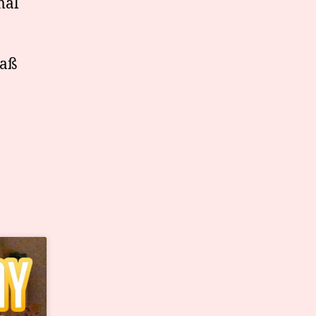
mal
paß