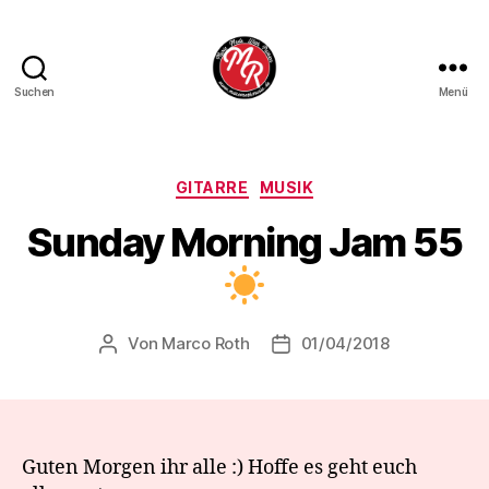
Suchen
Menü
Marco
Roth
Music
Kategorien
GITARRE
MUSIK
Sunday Morning Jam 55
Von
Marco Roth
01/04/2018
Beitragsautor
Veröffentlichungsdatum
Guten Morgen ihr alle ‍:) Hoffe es geht euch