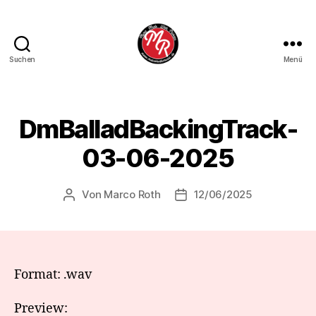
Suchen
Menü
Marco
Roth
Music
DmBalladBackingTrack-
03-06-2025
Von
Marco Roth
12/06/2025
Beitragsautor
Veröffentlichungsdatum
Format: .wav
Preview: