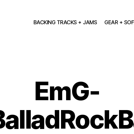
BACKING TRACKS + JAMS
GEAR + SO
EmG-
BalladRockB