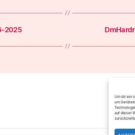
6-2025
DmHardr
Um dir ein 
um Gerätein
Technologie
auf dieser 
zurückziehs