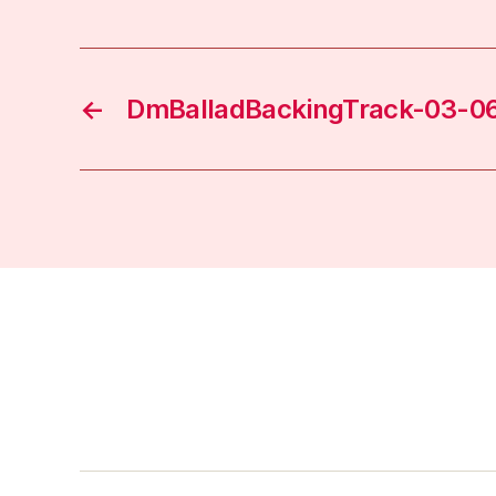
←
DmBalladBackingTrack-03-0