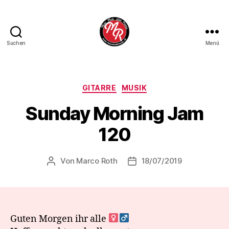
Suchen
Menü
Marco
Roth
Music
Kategorien
GITARRE
MUSIK
Sunday Morning Jam
120
Von
Marco Roth
18/07/2019
Beitragsautor
Veröffentlichungsdatum
Guten Morgen ihr alle ‍