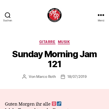
Suchen
Menü
Marco
Roth
Music
Kategorien
GITARRE
MUSIK
Sunday Morning Jam
121
Von
Marco Roth
18/07/2019
Beitragsautor
Veröffentlichungsdatum
Guten Morgen ihr alle ‍