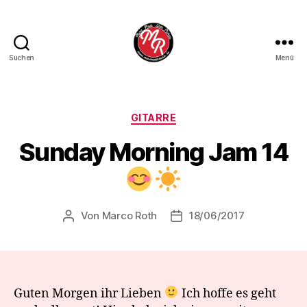
Suchen
Menü
Marco
Roth
Music
Kategorien
GITARRE
Sunday Morning Jam 14
Von
Marco Roth
18/06/2017
Beitragsautor
Veröffentlichungsdatum
Guten Morgen ihr Lieben
Ich hoffe es geht