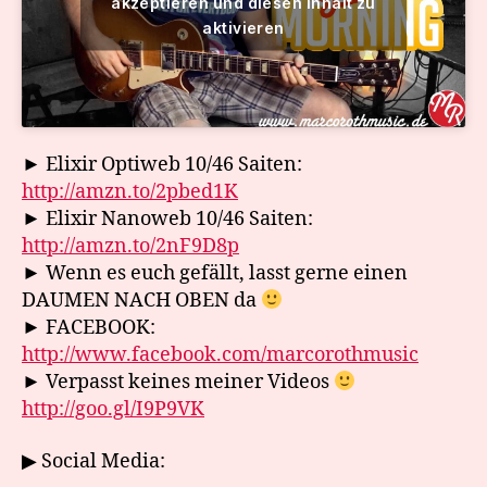
akzeptieren und diesen Inhalt zu
aktivieren
► Elixir Optiweb 10/46 Saiten:
http://amzn.to/2pbed1K
► Elixir Nanoweb 10/46 Saiten:
http://amzn.to/2nF9D8p
► Wenn es euch gefällt, lasst gerne einen
DAUMEN NACH OBEN da
► FACEBOOK:
http://www.facebook.com/marcorothmusic
► Verpasst keines meiner Videos
http://goo.gl/I9P9VK
▶ Social Media: