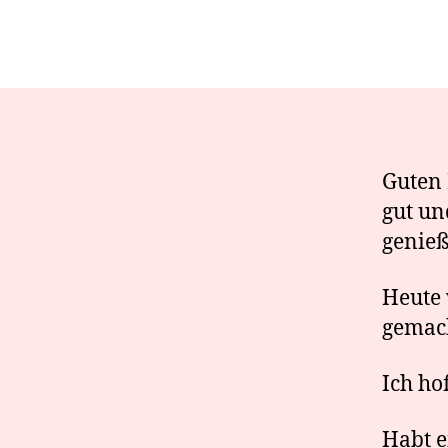
Guten 
gut un
genie
Heute 
gemac
Ich hof
Habt e