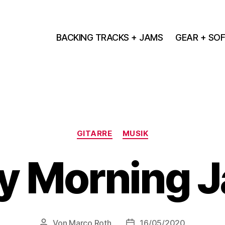
BACKING TRACKS + JAMS
GEAR + SO
Kategorien
GITARRE
MUSIK
y Morning J
Von
Marco Roth
16/05/2020
Beitragsautor
Veröffentlichungsdatum