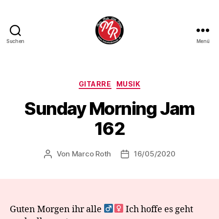
Suchen
Menü
Marco
Roth
Music
Kategorien
GITARRE
MUSIK
Sunday Morning Jam
162
Von
Marco Roth
16/05/2020
Beitragsautor
Veröffentlichungsdatum
Guten Morgen ihr alle ‍
Ich hoffe es geht