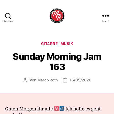
Suchen
Menü
Marco
Roth
Music
Kategorien
GITARRE
MUSIK
Sunday Morning Jam
163
Von
Marco Roth
16/05/2020
Beitragsautor
Veröffentlichungsdatum
Guten Morgen ihr alle ‍
Ich hoffe es geht