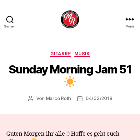
Suchen
Menü
Marco
Roth
Music
Kategorien
GITARRE
MUSIK
Sunday Morning Jam 51
Von
Marco Roth
04/03/2018
Beitragsautor
Veröffentlichungsdatum
Guten Morgen ihr alle ‍:) Hoffe es geht euch