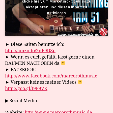
Klicke hier, um Marketing-Cookies zu
akzeptieren und diesen Inhalt zu
aktivieren
► Diese Saiten benutze ich:
http://amzn.to/2nF9D8p
► Wenn es euch gefällt, lasst gerne einen
DAUMEN NACH OBEN da
► FACEBOOK:
http://www.facebook.com/marcorothmusic
► Verpasst keines meiner Videos
http://goo.gl/I9P9VK
▶ Social Media:
Website:
http://www.marcorothmusic.de