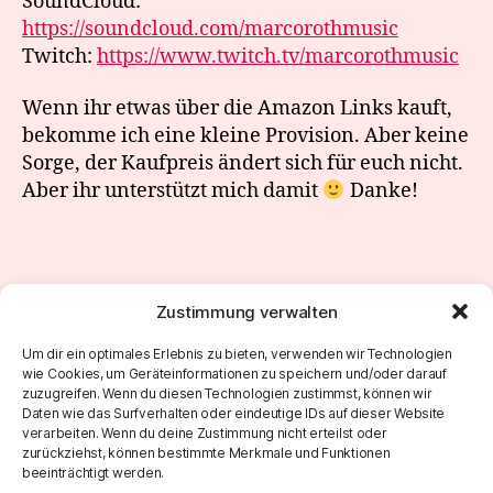
SoundCloud:
https://soundcloud.com/marcorothmusic
Twitch:
https://www.twitch.tv/marcorothmusic
Wenn ihr etwas über die Amazon Links kauft,
bekomme ich eine kleine Provision. Aber keine
Sorge, der Kaufpreis ändert sich für euch nicht.
Aber ihr unterstützt mich damit
Danke!
Zustimmung verwalten
←
Sunday Morning Jam 72
Um dir ein optimales Erlebnis zu bieten, verwenden wir Technologien
wie Cookies, um Geräteinformationen zu speichern und/oder darauf
→
Sunday Morning Jam 74
zuzugreifen. Wenn du diesen Technologien zustimmst, können wir
Daten wie das Surfverhalten oder eindeutige IDs auf dieser Website
verarbeiten. Wenn du deine Zustimmung nicht erteilst oder
zurückziehst, können bestimmte Merkmale und Funktionen
beeinträchtigt werden.