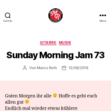
Suchen
Menü
Marco
Roth
Music
Kategorien
GITARRE
MUSIK
Sunday Morning Jam 73
Von
Marco Roth
12/08/2018
Beitragsautor
Veröffentlichungsdatum
Guten Morgen ihr alle
Hoffe es geht euch
allen gut
Endlich mal wieder etwas kühlere