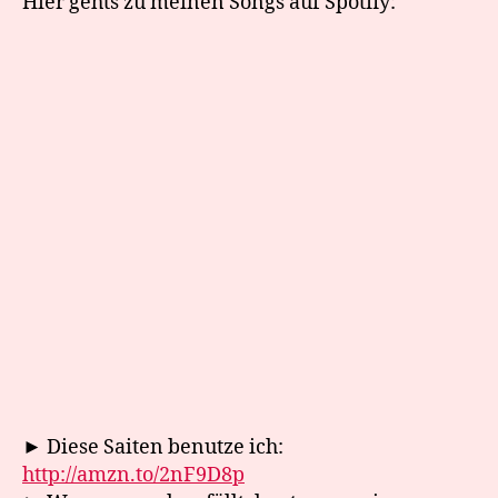
Hier gehts zu meinen Songs auf Spotfiy:
► Diese Saiten benutze ich:
http://amzn.to/2nF9D8p