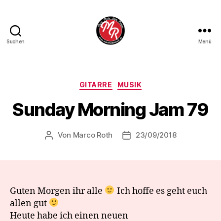
Suchen
Menü
Marco
Roth
Music
Kategorien
GITARRE
MUSIK
Sunday Morning Jam 79
Von
Marco Roth
23/09/2018
Beitragsautor
Veröffentlichungsdatum
Guten Morgen ihr alle
Ich hoffe es geht euch
allen gut
Heute habe ich einen neuen