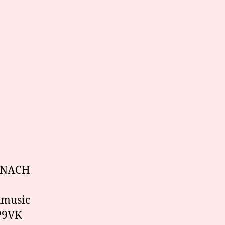
N NACH
hmusic
9P9VK