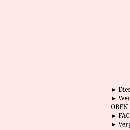
► Dies
► Wenn
OBEN
► FAC
► Verp