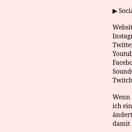
▶ Soci
Websit
Instag
Twitte
Youtub
Faceb
SoundC
Twitch
Wenn i
ich ei
ändert
damit