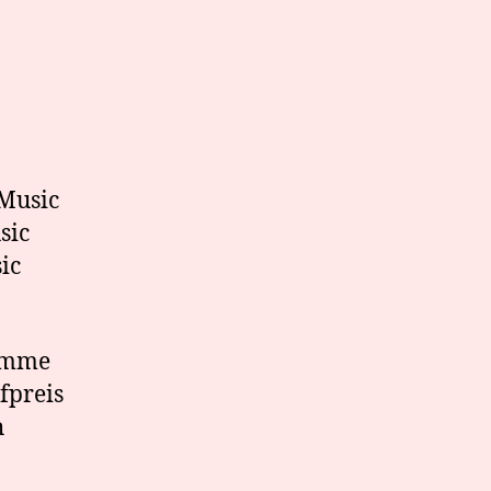
Music
sic
ic
komme
fpreis
h