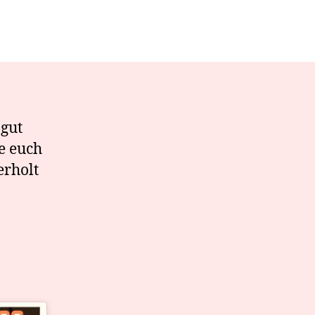
 gut
e euch
erholt