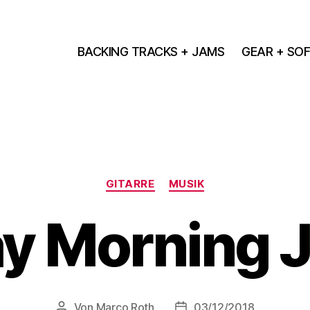
BACKING TRACKS + JAMS
GEAR + SO
Kategorien
GITARRE
MUSIK
y Morning 
Von
Marco Roth
03/12/2018
Beitragsautor
Veröffentlichungsdatum