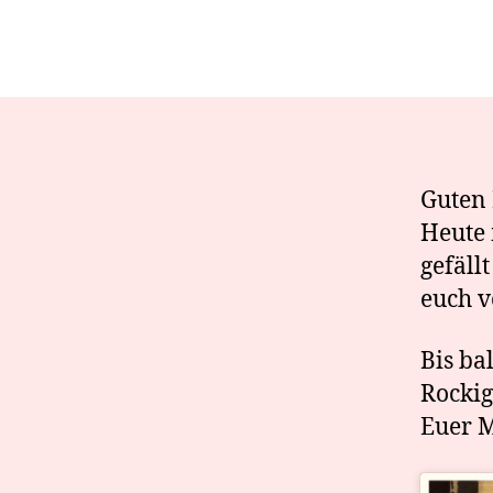
Guten M
Heute 
gefäll
euch v
Bis bald
Rocki
Euer 