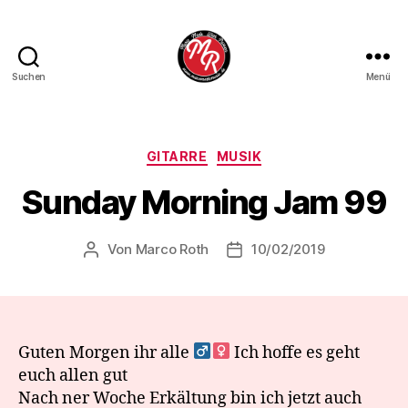
Suchen
Menü
Marco
Roth
Music
Kategorien
GITARRE
MUSIK
Sunday Morning Jam 99
Von
Marco Roth
10/02/2019
Beitragsautor
Veröffentlichungsdatum
Guten Morgen ihr alle ‍
Ich hoffe es geht
euch allen gut
Nach ner Woche Erkältung bin ich jetzt auch