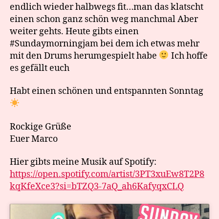
endlich wieder halbwegs fit…man das klatscht
einen schon ganz schön weg manchmal Aber
weiter gehts. Heute gibts einen
#Sundaymorningjam bei dem ich etwas mehr
mit den Drums herumgespielt habe
Ich hoffe
es gefällt euch
Habt einen schönen und entspannten Sonntag
Rockige Grüße
Euer Marco
Hier gibts meine Musik auf Spotify:
https://open.spotify.com/artist/3PT3xuEw8T2P8
kqKfeXce3?si=bTZQ3-7aQ_ah6KafyqxCLQ