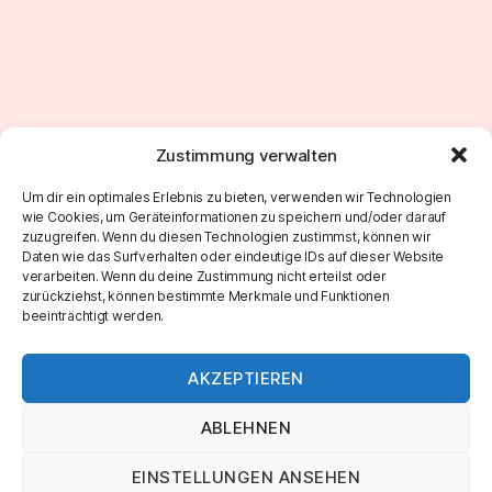
Zustimmung verwalten
←
Sunday Morning Jam 186
Um dir ein optimales Erlebnis zu bieten, verwenden wir Technologien
wie Cookies, um Geräteinformationen zu speichern und/oder darauf
→
Sunday Morning Jam 188
zuzugreifen. Wenn du diesen Technologien zustimmst, können wir
Daten wie das Surfverhalten oder eindeutige IDs auf dieser Website
verarbeiten. Wenn du deine Zustimmung nicht erteilst oder
zurückziehst, können bestimmte Merkmale und Funktionen
beeinträchtigt werden.
AKZEPTIEREN
ABLEHNEN
EINSTELLUNGEN ANSEHEN
© 2026
Marco Roth Music
Nach oben
↑