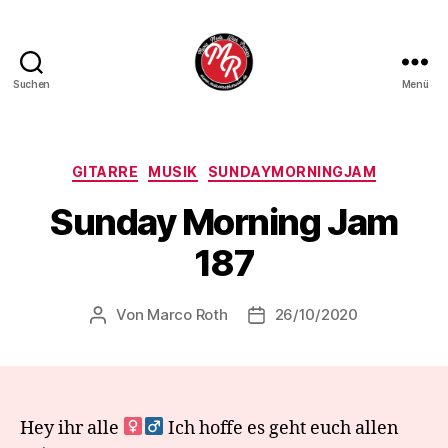
Suchen
Menü
Marco
Roth
Music
Kategorien
GITARRE
MUSIK
SUNDAYMORNINGJAM
Sunday Morning Jam
187
Von
Marco Roth
26/10/2020
Beitragsautor
Veröffentlichungsdatum
Hey ihr alle ‍
Ich hoffe es geht euch allen