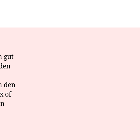
n gut
 den
n den
x of
on