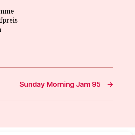
komme
fpreis
h
Sunday Morning Jam 95
→