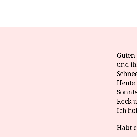
Guten 
und ih
Schnee
Heute 
Sonnta
Rock u
Ich hof
Habt e