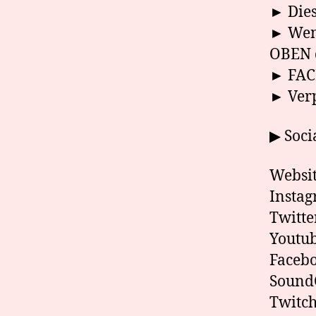
► Dies
► Wenn
OBEN
► FAC
► Verp
▶ Soci
Websit
Instag
Twitte
Youtub
Faceb
SoundC
Twitch