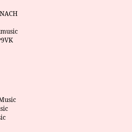
N NACH
hmusic
9P9VK
Music
sic
ic