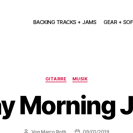
BACKING TRACKS + JAMS
GEAR + SO
Kategorien
GITARRE
MUSIK
y Morning 
Von
Marco Roth
09/01/2019
Beitragsautor
Veröffentlichungsdatum