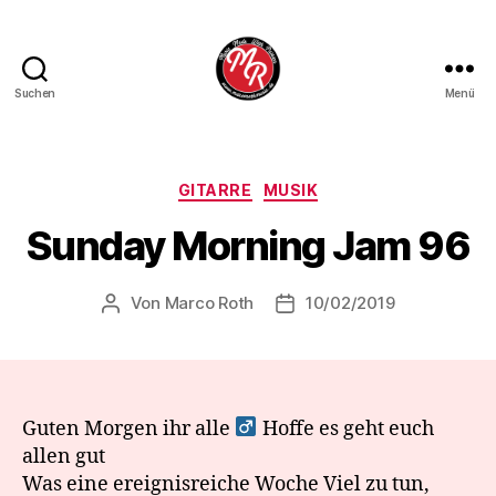
Suchen
Menü
Marco
Roth
Music
Kategorien
GITARRE
MUSIK
Sunday Morning Jam 96
Von
Marco Roth
10/02/2019
Beitragsautor
Veröffentlichungsdatum
Guten Morgen ihr alle ‍
Hoffe es geht euch
allen gut
Was eine ereignisreiche Woche Viel zu tun,