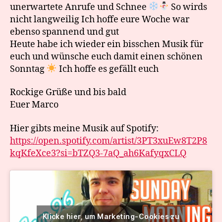
unerwartete Anrufe und Schnee
So wirds
nicht langweilig Ich hoffe eure Woche war
ebenso spannend und gut
Heute habe ich wieder ein bisschen Musik für
euch und wünsche euch damit einen schönen
Sonntag
Ich hoffe es gefällt euch
Rockige Grüße und bis bald
Euer Marco
Hier gibts meine Musik auf Spotify:
https://open.spotify.com/artist/3PT3xuEw8T2P8
kqKfeXce3?si=bTZQ3-7aQ_ah6KafyqxCLQ
Klicke hier, um Marketing-Cookies zu